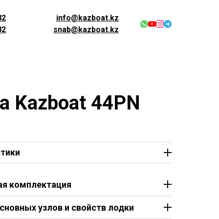
82
info@kazboat.kz
82
snab@kazboat.kz
а Kazboat 44PN
стики
ая комплектация
вые ручки 4шт.
сновных узлов и свойств лодки
 сиденье на всю ширину лодки 1шт.