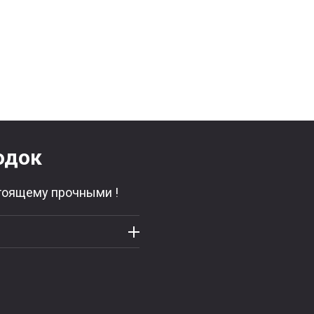
ГОСТ 193
стрингер
лодочный
швартовк
ручками.
алюминие
одок
стоящему прочными !