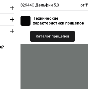
82944С Дельфин 5,0
от ₸
Технические
характеристики прицепов
Каталог прицепов
я?