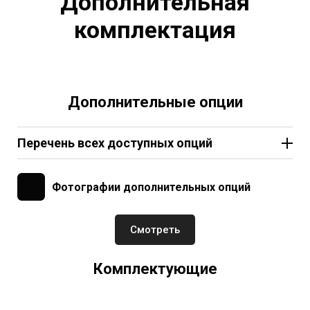
Дополнительная
троллинга
Сливное отверстие с пробкой из капролона 1шт.
комплектация
Дополнительные опции
Перечень всех доступных опций
Тент от солнца на дугах 1комп.–60.000₸
Спиннингодержатели (алюминий) 1шт.–5.000₸
Фотографии дополнительных опций
Подкатные колеса на транце 1комп.–50.000₸
Подкатные колеса на бортах 1комп.–70.000₸
Лобовое стекло с панелью и капотом–140.000₸
Смотреть
Лодка капотного исполнения 1комп.–40.000₸
Ложемент для хранения и перевозки лодки в
Комплектующие
грузовом прицепе 1шт.–40.000₸
Жилет спасательный (оранжевый) 1шт.–6.000₸
Жилет спасательный (камуфляж) 1шт.–10.000₸