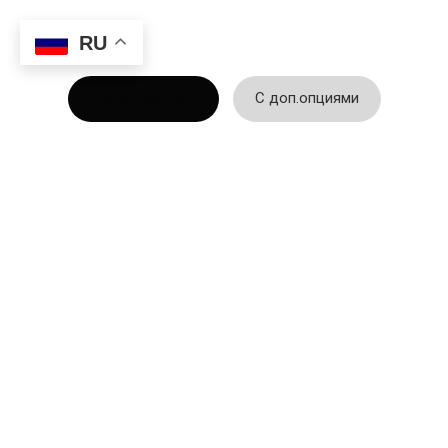
RU
Фото Стандарт
С доп.опциями