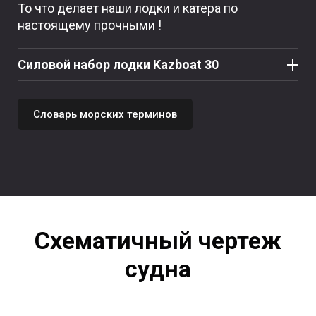
То что делает наши лодки и катера по
любой пробоине полностью залитой водой, при
настоящему прочными !
полной загрузке, в соответствии с ГОСТ 19105 –
79 и ГОСТ 19356 – 79. Конструкция носовой
части лодки позволяет установить лодочный
Силовой набор лодки Kazboat 30
мотор для тролинга. Установленные скамейки
имеют специальные крепления позволяющие
перемещать их в соответствии с нуждами
Словарь морских терминов
людей использующих данную лодку.
Схематичный чертеж
судна